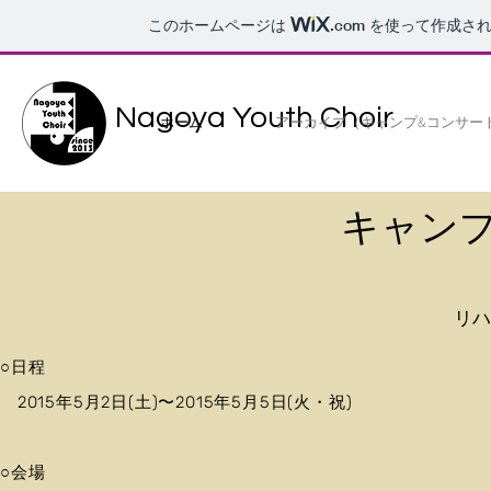
このホームページは
.com
を使って作成され
Nagoya Youth Choir
ホーム
アーカイブ（キャンプ&コンサー
​キャン
​リ
○日程
2015年5月2日(土)〜2015年5月5日(火・祝)
○会場