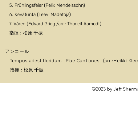
5. Frühlingsfeier (Felix Mendelssohn)
6. Kevätunta (Leevi Madetoja)
7. Våren (Edvard Grieg /arr.: Thorleif Aamodt)
指揮：松原 千振
アンコール
Tempus adest floridum -Piae Cantiones- (arr.:Heikki Klem
指揮：松原 千振
©2023 by Jeff Sherma